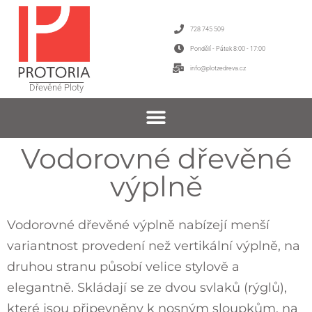
728 745 509
Pondělí - Pátek 8:00 - 17:00
info@plotzedreva.cz
Dřevěné Ploty
Vodorovné dřevěné
výplně
Vodorovné dřevěné výplně nabízejí menší
variantnost provedení než vertikální výplně, na
druhou stranu působí velice stylově a
elegantně. Skládají se ze dvou svlaků (rýglů),
které jsou připevněny k nosným sloupkům, na