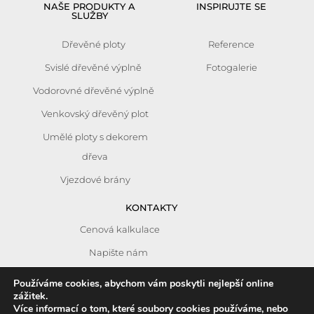
NAŠE PRODUKTY A
INSPIRUJTE SE
SLUŽBY
Dřevěné ploty
Reference
Svislé dřevěné výplně
Fotogalerie
Vodorovné dřevěné výplně
Venkovský dřevěný plot
Umělé ploty s dekorem
dřeva
Vjezdové brány
KONTAKTY
Cenová kalkulace
Napište nám
Zásady používání cookies
Používáme cookies, abychom vám poskytli nejlepší online
zážitek.
Zpracování osobních údajů
Více informací o tom, které soubory cookies používáme, nebo