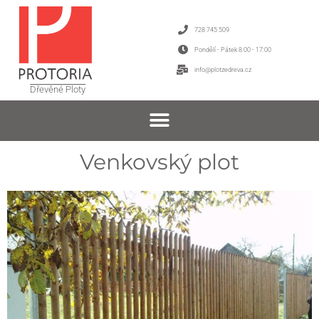
728 745 509
Pondělí - Pátek 8:00 - 17:00
info@plotzedreva.cz
Dřevěné Ploty
Venkovský plot